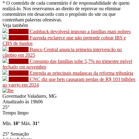
* O conteúdo de cada comentário é de responsabilidade de quem
realizá-lo. Nos reservamos ao direito de reprovar ou eliminar
comentários em desacordo com o propósito do site ou que
contenham palavras ofensivas.
Veja também
Economia
Cashback devolverá imposto a famílias mais pobres
Economia
Fazenda esclarece que não pretende cobrar IBS e
CBS de fundos
Economia
Banco Central anuncia primeira intervenção no
câmbio em 2025
Economia
Consumo das famílias sobe 5,7% no trimestre móvel
fechado em novembro
Economia
Entenda as principais mudanças da reforma tributária
Economia
CNC diz que bets causaram perdas de R$ 103 bilhões
ao varejo em 2024
Governador Valadares, MG
Atualizado às 19h06
25°
Tempo limpo
Mín.
18°
Máx.
31°
25°
Sensação