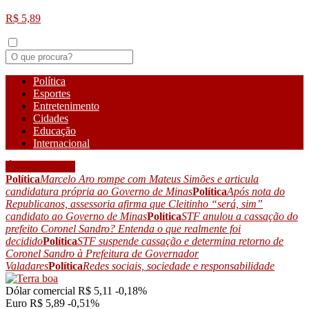
R$ 5,89
Política
Esportes
Entretenimento
Cidades
Educação
Internacional
Últimas notícias
Política
Marcelo Aro rompe com Mateus Simões e articula
candidatura própria ao Governo de Minas
Política
Após nota do
Republicanos, assessoria afirma que Cleitinho “será, sim”
candidato ao Governo de Minas
Política
STF anulou a cassação do
prefeito Coronel Sandro? Entenda o que realmente foi
decidido
Política
STF suspende cassação e determina retorno de
Coronel Sandro à Prefeitura de Governador
Valadares
Política
Redes sociais, sociedade e responsabilidade
Dólar comercial
R$ 5,11
-0,18%
Euro
R$ 5,89
-0,51%