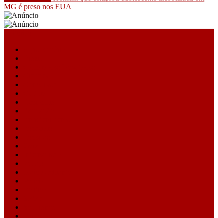
MG é preso nos EUA
Editorias
Agropecuária
Brasil
Câmara dos Deputados
Cidades
Concursos
Cultura
Economia
Educação
Entretenimento
Especiais
Esportes
Geral
Internacional
Justiça
Meio Ambiente
Polícia
Política
Saúde
Segurança
Ver todas