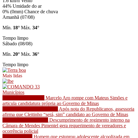
1.6 km/h
Vento
44%
Umidade do ar
0% (0mm)
Chance de chuva
Amanhã (07/08)
Mín.
18°
Máx.
34°
Tempo limpo
Sábado (08/08)
Mín.
20°
Máx.
36°
Tempo limpo
Mais lidas
Municípios
Belo Horizonte - MG
Marcelo Aro rompe com Mateus Simões e
articula candidatura própria ao Governo de Minas
Governador Valadares - MG
Após nota do Republicanos, assessoria
afirma que Cleitinho “será, sim” candidato ao Governo de Minas
Mendes Pimentel - MG
Descumprimento de regimento interno na
Câmara de Mendes Pimentel gera requerimento de vereadores e
ocorrência policial
Mesquita - MG
Homem que estuprou adolescente alcoolizada em