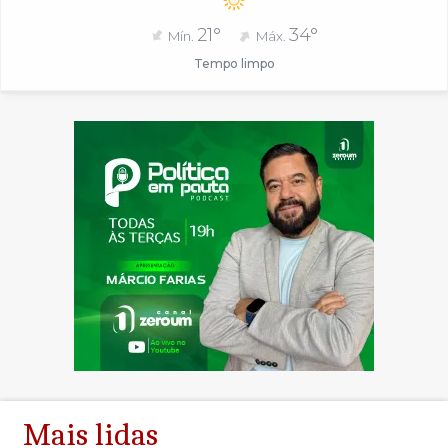
21°
34°
Mín.
Máx.
Tempo limpo
Mais lidas