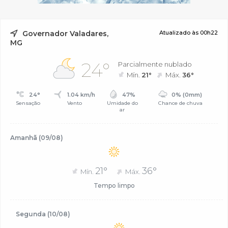
Governador Valadares,
Atualizado às 00h22
MG
24°
Parcialmente nublado
Mín.
21°
Máx.
36°
24°
1.04 km/h
47%
0% (0mm)
Sensação
Vento
Umidade do
Chance de chuva
ar
Amanhã (09/08)
21°
36°
Mín.
Máx.
Tempo limpo
Segunda (10/08)