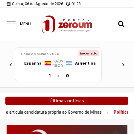
Quinta, 06 de Agosto de 2026
01:23
MENU
Encerrado
Copa do Mundo 2026
19/07
‹
›
Espanha
Argentina
16:00
1
x
0
Últimas notícias
atura própria ao Governo de Minas
Política
Após nota do Republ