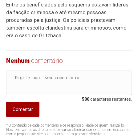
Entre os beneficiados pelo esquema estavam líderes
da facção criminosa e até mesmo pessoas
procuradas pela justiça. Os policiais prestavam
também escolta clandestina para criminosos, como
era o caso de Gritzbach.
Nenhum
comentário
500
caracteres restantes.
Comentar
* O conteúdo de cada comentário é de responsabilidade de quem realizá-lo.
Nos reservamos ao direito de reprovar ou eliminar comentários em desacordo
com o propósito do site ou que contenham palavras ofensivas.