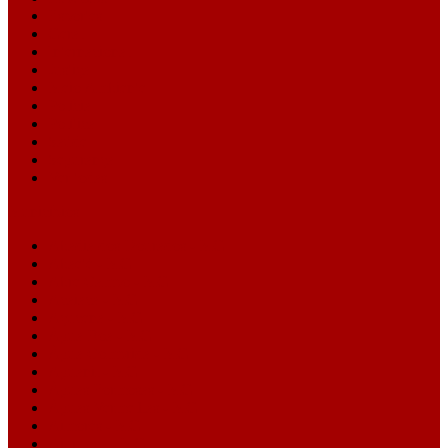
Esportes
Geral
Internacional
Justiça
Meio Ambiente
Polícia
Política
Saúde
Segurança
Ver todas
Municípios
Abadia dos Dourados - MG
Abaeté - MG
Abre Campo - MG
Acaiaca - MG
Açucena - MG
Água Boa - MG
Água Comprida - MG
Aguanil - MG
Águas Formosas - MG
Águas Vermelhas - MG
Aimorés - MG
Aiuruoca - MG