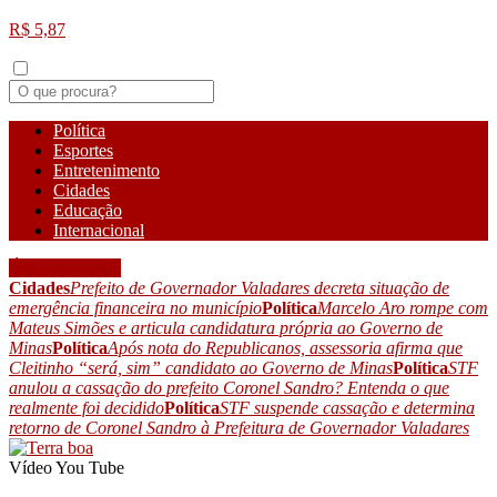
R$ 5,87
Política
Esportes
Entretenimento
Cidades
Educação
Internacional
Últimas notícias
Cidades
Prefeito de Governador Valadares decreta situação de
emergência financeira no município
Política
Marcelo Aro rompe com
Mateus Simões e articula candidatura própria ao Governo de
Minas
Política
Após nota do Republicanos, assessoria afirma que
Cleitinho “será, sim” candidato ao Governo de Minas
Política
STF
anulou a cassação do prefeito Coronel Sandro? Entenda o que
realmente foi decidido
Política
STF suspende cassação e determina
retorno de Coronel Sandro à Prefeitura de Governador Valadares
Vídeo
You Tube