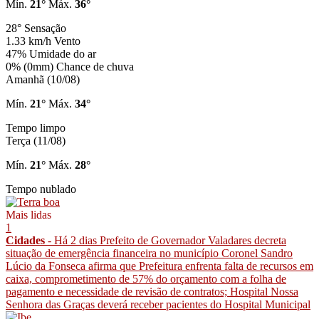
Mín.
21°
Máx.
36°
28°
Sensação
1.33 km/h
Vento
47%
Umidade do ar
0% (0mm)
Chance de chuva
Amanhã (10/08)
Mín.
21°
Máx.
34°
Tempo limpo
Terça (11/08)
Mín.
21°
Máx.
28°
Tempo nublado
Mais lidas
1
Cidades
- Há 2 dias
Prefeito de Governador Valadares decreta
situação de emergência financeira no município
Coronel Sandro
Lúcio da Fonseca afirma que Prefeitura enfrenta falta de recursos em
caixa, comprometimento de 57% do orçamento com a folha de
pagamento e necessidade de revisão de contratos; Hospital Nossa
Senhora das Graças deverá receber pacientes do Hospital Municipal