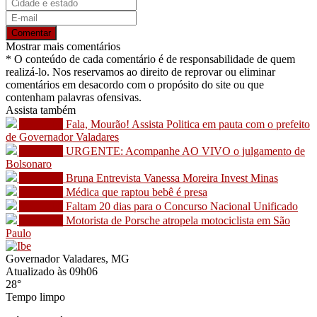
Comentar
Mostrar mais comentários
* O conteúdo de cada comentário é de responsabilidade de quem
realizá-lo. Nos reservamos ao direito de reprovar ou eliminar
comentários em desacordo com o propósito do site ou que
contenham palavras ofensivas.
Assista também
You Tube
Fala, Mourão! Assista Politica em pauta com o prefeito
de Governador Valadares
You Tube
URGENTE: Acompanhe AO VIVO o julgamento de
Bolsonaro
You Tube
Bruna Entrevista Vanessa Moreira Invest Minas
You Tube
Médica que raptou bebê é presa
You Tube
Faltam 20 dias para o Concurso Nacional Unificado
You Tube
Motorista de Porsche atropela motociclista em São
Paulo
Governador Valadares, MG
Atualizado às 09h06
28°
Tempo limpo