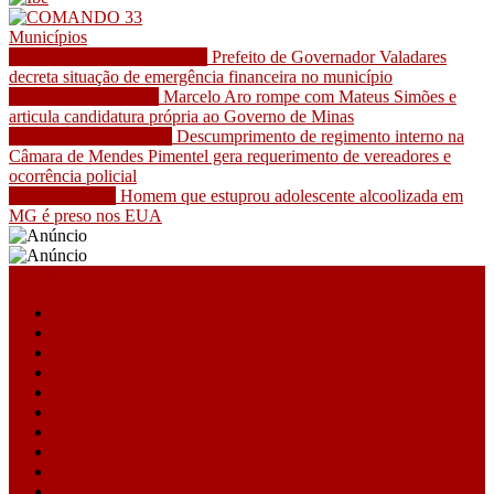
Municípios
Governador Valadares - MG
Prefeito de Governador Valadares
decreta situação de emergência financeira no município
Belo Horizonte - MG
Marcelo Aro rompe com Mateus Simões e
articula candidatura própria ao Governo de Minas
Mendes Pimentel - MG
Descumprimento de regimento interno na
Câmara de Mendes Pimentel gera requerimento de vereadores e
ocorrência policial
Mesquita - MG
Homem que estuprou adolescente alcoolizada em
MG é preso nos EUA
Editorias
Agropecuária
Brasil
Câmara dos Deputados
Cidades
Concursos
Cultura
Economia
Educação
Entretenimento
Especiais