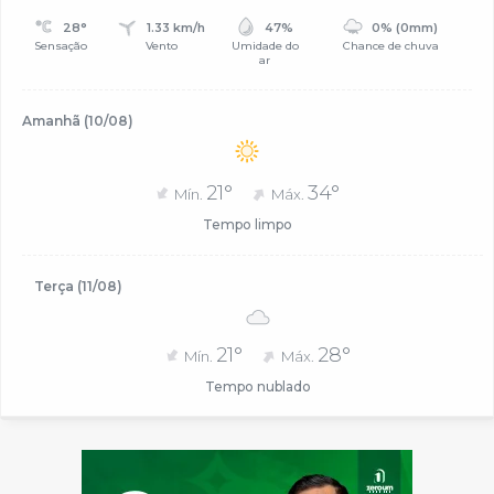
28°
1.33 km/h
47%
0% (0mm)
Sensação
Vento
Umidade do
Chance de chuva
ar
Amanhã (10/08)
21°
34°
Mín.
Máx.
Tempo limpo
Terça (11/08)
21°
28°
Mín.
Máx.
Tempo nublado