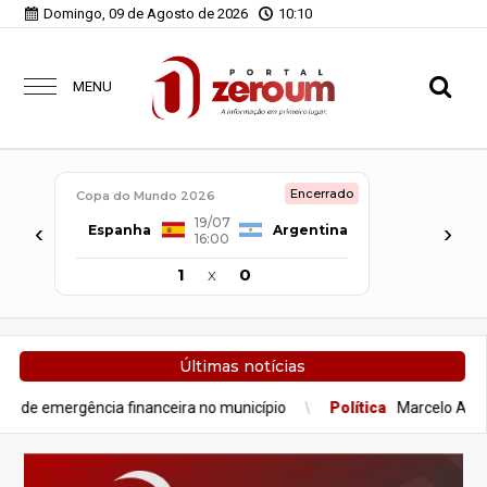
Domingo, 09 de Agosto de 2026
10:10
MENU
Encerrado
Copa do Mundo 2026
19/07
‹
›
Espanha
Argentina
16:00
1
x
0
Últimas notícias
financeira no município
Política
Marcelo Aro rompe com Mateus 