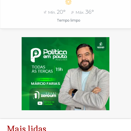
20°
36°
Mín.
Máx.
Tempo limpo
Mais lidas