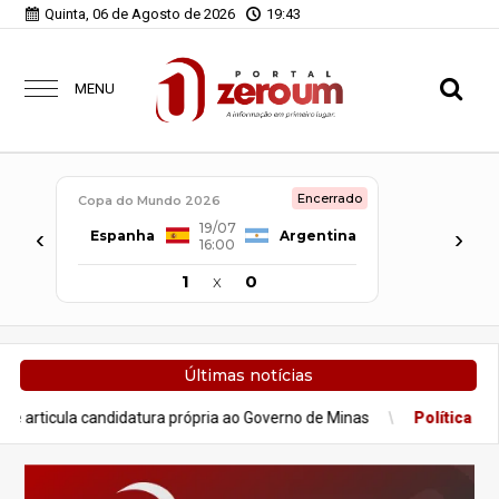
Quinta, 06 de Agosto de 2026
19:43
MENU
Encerrado
Copa do Mundo 2026
19/07
‹
›
Espanha
Argentina
16:00
1
x
0
Últimas notícias
idatura própria ao Governo de Minas
Política
Após nota do Repu