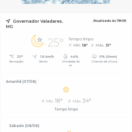
Governador Valadares,
Atualizado às 19h06
MG
25°
Tempo limpo
Mín.
18°
Máx.
31°
25°
1.6 km/h
44%
0% (0mm)
Sensação
Vento
Umidade do
Chance de chuva
ar
Amanhã (07/08)
18°
34°
Mín.
Máx.
Tempo limpo
Sábado (08/08)